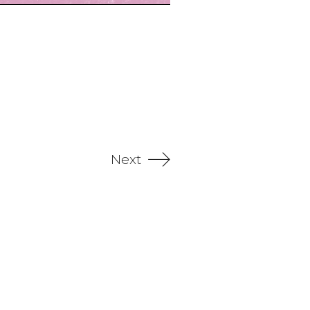
Next
dad y lo