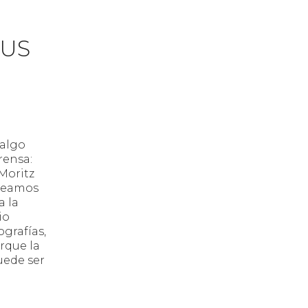
US
 algo
rensa:
Moritz
creamos
a la
io
grafías,
orque la
ede ser