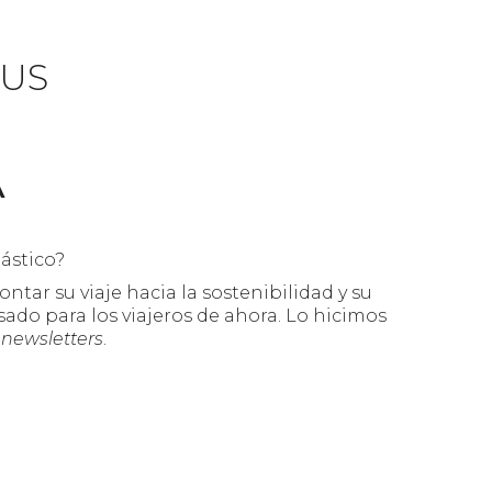
US
Á
ástico?
ntar su viaje hacia la sostenibilidad y su
ado para los viajeros de ahora. Lo hicimos
y
newsletters
.